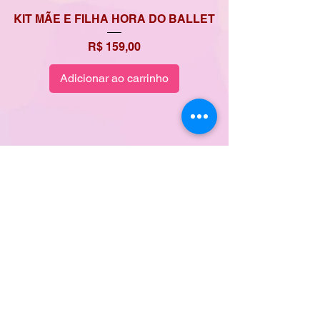
KIT MÃE E FILHA HORA DO BALLET
Preço
R$ 159,00
Adicionar ao carrinho
CONTATO
ERA UMA VEZ
DÚVIDAS
POLÍTICA DE ENTREGA
TROCA E DEVOLUÇÃO
PROPRIEDADE INDUSTRIAL
FORMAS DE PAGAMENTO