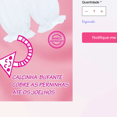
Quantidade
*
Esgotado
Notifique-me 