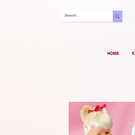
HOME
K