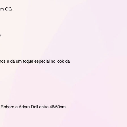
tam GG
s
s
hos e dá um toque especial no look da
Reborn e Adora Doll entre 46/60cm