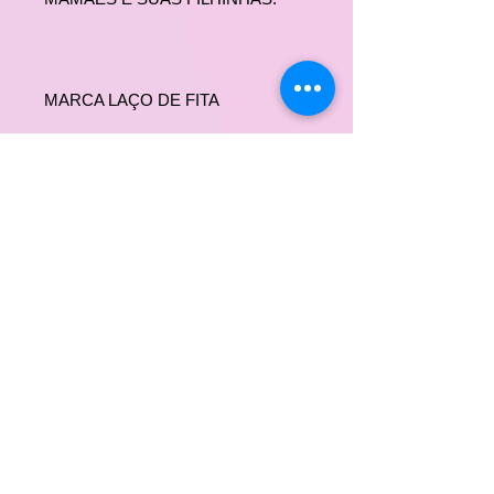
MARCA LAÇO DE FITA
Produto feito com muito amor para
sua boneca
Não recomendado para crianças
menores de 03 anos de idade
Imagens meramente ilustrativas
BONECA NÃO INCLUSA