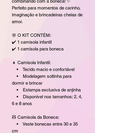
combinando com a boneca! ✨
Perfeito para momentos de carinho,
imaginação e brincadeiras cheias de
amor.
🌸 O KIT CONTÉM:
✔️ 1 camisola infantil
✔️ 1 camisola para boneca
👧 Camisola Infantil:
• Tecido macio e confortável
• Modelagem soltinha para
dormir e brincar
• Estampa exclusiva de anjinha
• Disponível nos tamanhos: 2, 4,
6 e 8 anos
🧸 Camisola da Boneca:
• Veste bonecas entre 30 e 35
cm