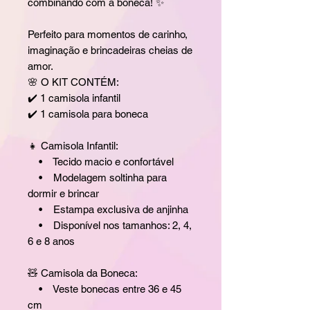
combinando com a boneca! ✨
Perfeito para momentos de carinho,
imaginação e brincadeiras cheias de
amor.
🌸 O KIT CONTÉM:
✔️ 1 camisola infantil
✔️ 1 camisola para boneca
👧 Camisola Infantil:
• Tecido macio e confortável
• Modelagem soltinha para
dormir e brincar
• Estampa exclusiva de anjinha
• Disponível nos tamanhos: 2, 4,
6 e 8 anos
🧸 Camisola da Boneca:
• Veste bonecas entre 36 e 45
cm