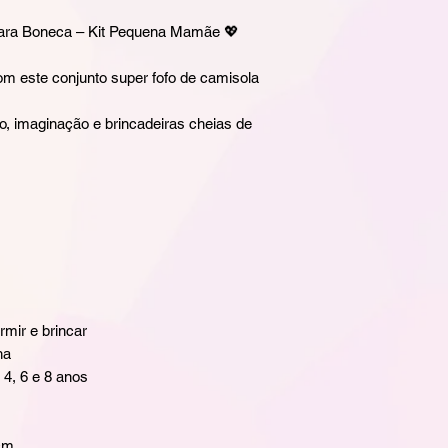
 para Boneca – Kit Pequena Mamãe 💖
 este conjunto super fofo de camisola
o, imaginação e brincadeiras cheias de
ir e brincar
ha
4, 6 e 8 anos
cm