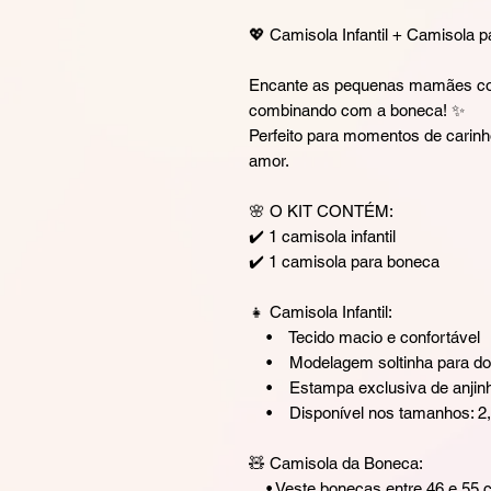
💖 Camisola Infantil + Camisola
Encante as pequenas mamães com
combinando com a boneca! ✨
Perfeito para momentos de carinh
amor.
🌸 O KIT CONTÉM:
✔️ 1 camisola infantil
✔️ 1 camisola para boneca
👧 Camisola Infantil:
• Tecido macio e confortável
• Modelagem soltinha para dorm
• Estampa exclusiva de anjin
• Disponível nos tamanhos: 2, 
🧸 Camisola da Boneca:
• Veste bonecas entre 46 e 55 