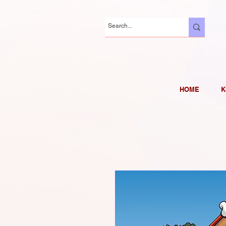
HOME
K