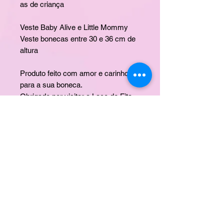
as de criança
Veste Baby Alive e Little Mommy
Veste bonecas entre 30 e 36 cm de
altura
Produto feito com amor e carinho
para a sua boneca.
Obrigado por visitar a Laço de Fita.
Esperamos que encontre o presente
perfeito para sua filha!!!
Fotos meramente ilustrativas
BONECAS NÃO INCLUSAS
CONTATO
ERA UMA VEZ
DÚVIDAS