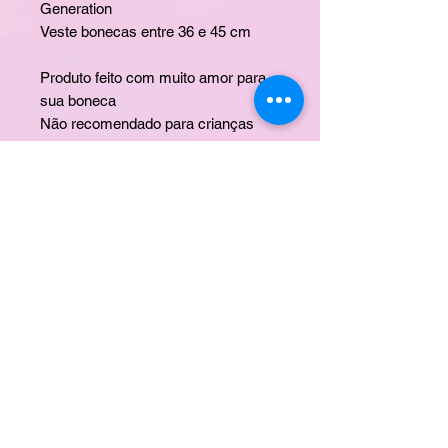
Generation
Veste bonecas entre 36 e 45 cm
Produto feito com muito amor para
sua boneca
Não recomendado para crianças
menores de 03 anos de idade
Marca Laço de Fita
Imagens meramente ilustrativas
BONECA NÃO INCLUSA
CONTATO
ERA UMA VEZ
DÚVIDAS
POLÍTICA DE ENTREGA
TROCA E DEVOLUÇÃO
PROPRIEDADE INDUSTRIAL