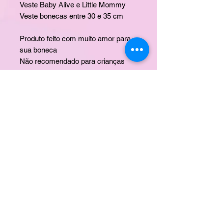
Veste Baby Alive e Little Mommy
Veste bonecas entre 30 e 35 cm
Produto feito com muito amor para
sua boneca
Não recomendado para crianças
menores de 03 anos de idade
Marca Laço de Fita
Imagens meramente ilustrativas
BONECA NÃO INCLUSA
CONTATO
ERA UMA VEZ
DÚVIDAS
POLÍTICA DE ENTREGA
TROCA E DEVOLUÇÃO
PROPRIEDADE INDUSTRIAL