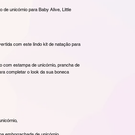
 de unicórnio para Baby Alive, Little
vertida com este lindo kit de natação para
o com estampa de unicórnio, prancha de
ara completar o look da sua boneca
nicórnio,
ha emborrachada de unicórnio,