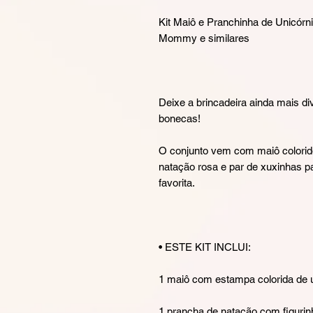
Kit Maiô e Pranchinha de Unicórnio
Mommy e similares
Deixe a brincadeira ainda mais di
bonecas!
O conjunto vem com maiô colorid
natação rosa e par de xuxinhas p
favorita.
• ESTE KIT INCLUI:
1 maiô com estampa colorida de u
1 prancha de natação com figurin