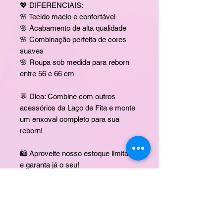
💖 DIFERENCIAIS:
🌸 Tecido macio e confortável
🌸 Acabamento de alta qualidade
🌸 Combinação perfeita de cores
suaves
🌸 Roupa sob medida para reborn
entre 56 e 66 cm
💬 Dica: Combine com outros
acessórios da Laço de Fita e monte
um enxoval completo para sua
reborn!
🛍️ Aproveite nosso estoque limitado
e garanta já o seu!
Produto feito com amor, enviado
com cuidado e atenção em cada
detalhe.
Fotos meramente ilustrativas