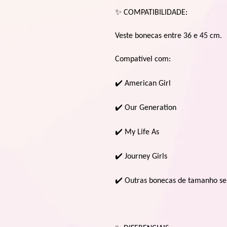
✨
COMPATIBILIDADE:
Veste bonecas entre 36 e 45 cm.
Compatível com:
✔
️ American Girl
✔
️ Our Generation
✔
️ My Life As
✔
️ Journey Girls
✔
️ Outras bonecas de tamanho s