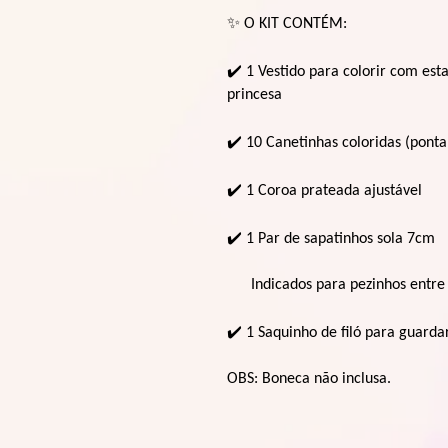
✨
O KIT CONTÉM:
✔
️ 1 Vestido para colorir com es
princesa
✔
️ 10 Canetinhas coloridas (ponta
✔
️ 1 Coroa prateada ajustável
✔
️ 1 Par de sapatinhos sola 7cm
Indicados para pezinhos entre 
✔
️ 1 Saquinho de filó para guarda
OBS: Boneca não inclusa.