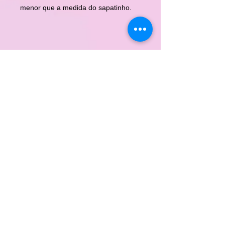
menor que a medida do sapatinho.
Imagens meramente ilustrativas.
CONTATO
ERA UMA VEZ
DÚVIDAS
POLÍTICA DE ENTREGA
TROCA E DEVOLUÇÃO
PROPRIEDADE INDUSTRIAL
FORMAS DE PAGAMENTO