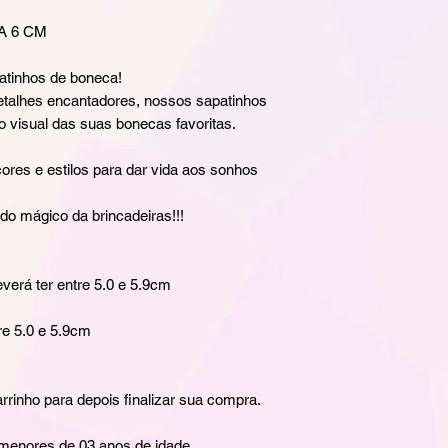
A 6 CM
atinhos de boneca!
etalhes encantadores, nossos sapatinhos
o visual das suas bonecas favoritas.
ores e estilos para dar vida aos sonhos
o mágico da brincadeiras!!!
verá ter entre 5.0 e 5.9cm
e 5.0 e 5.9cm
rrinho para depois finalizar sua compra.
menores de 03 anos de idade