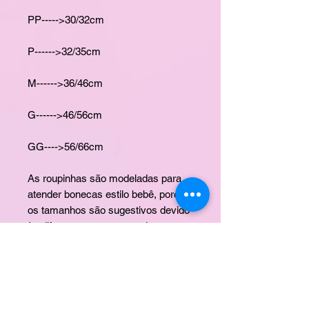
PP----->30/32cm
P------>32/35cm
M------>36/46cm
G------>46/56cm
GG---->56/66cm
As roupinhas são modeladas para
atender bonecas estilo bebê, porém
os tamanhos são sugestivos devido
às diferentes proporçoes das
bonecas
Obrigado por visitar nossa loja