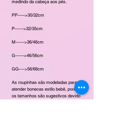
medindo da cabeça aos pés.
PP----->30/32cm
P------>32/35cm
M------>36/46cm
G------>46/56cm
GG---->56/66cm
As roupinhas são modeladas para
atender bonecas estilo bebê, porém
os tamanhos são sugestivos devido
às diferentes proporçoes das
bonecas