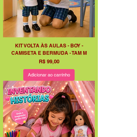
KIT VOLTA ÀS AULAS - BOY -
CAMISETA E BERMUDA - TAM M
Preço
R$ 99,00
Adicionar ao carrinho