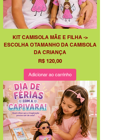
KIT CAMISOLA MÃE E FILHA ->
ESCOLHA O TAMANHO DA CAMISOLA
DA CRIANÇA
Preço
R$ 120,00
Adicionar ao carrinho