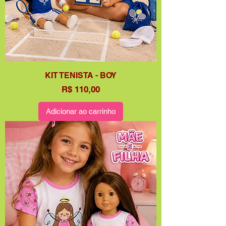
KIT TENISTA - BOY
Preço
R$ 110,00
Adicionar ao carrinho