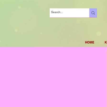
HOME
K